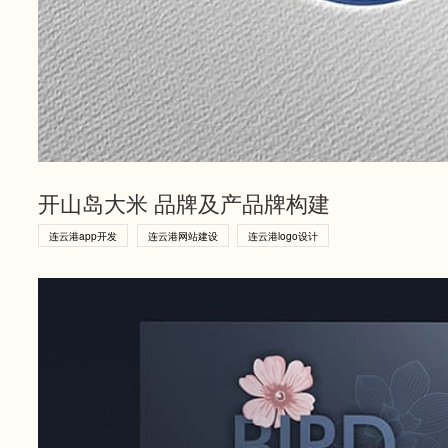
查看案例
查看案例
开山岛大米 品牌及产品牌构建
连云港app开发
连云港网站建设
连云港logo设计