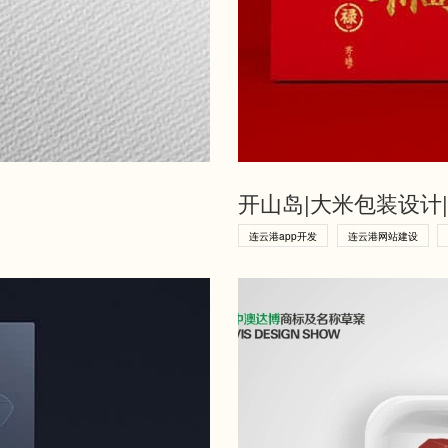
开山岛|大米包装设计
连云港app开发
连云港网站建设