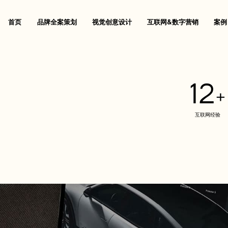
首页
品牌全案策划
视觉创意设计
互联网&数字营销
案例
I设计
奢侈品网站设计
网站设计
品牌出海网站建设
门户网站建设全流程
联系我们
创意设计
产品商城网站建设方
与运维服务
网站推广与优化服务
12
让杰出的品牌成为梦想
用品牌战略思维去创意设计
打造高效的数
+
造
网站SEO优化服务
装设计
外贸网站建设方案
品牌设计
移动手机电商网站解
响应式网站建设方案
关于群诺
Vi设计
微信会员电商解决方
立体化品牌营销策划
懂美学 & 更懂生意
实现可持
范
品牌全案推广
获取方案
获取方案
获取方
互联网经验
/宣传册
定制建站报价
Logo设计
股权众筹平台网站建
一站式教育机构智慧
愿景价值
包装设计
P2P/众筹网站建
管
品牌广告投放
设计
软件公司建站运营与
画册设计
产品众筹平台
数码3C企业网站建
售后支持
海报设计
定制化电商网站建设
交互设计
电商网站建设
SI空间
网站系统平台开发
房地产网站建设方案
人才招聘
企业宣传片
创视觉设计
集团上市公司网站建
环境导视
产品网站建设方案
群诺与众不同
产品营销
化妆品企业网站建设
互动设计
装饰公司网站建设方
品牌命名