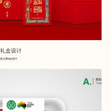
查看案例
查看案例
|礼盒设计
连云港logo设计