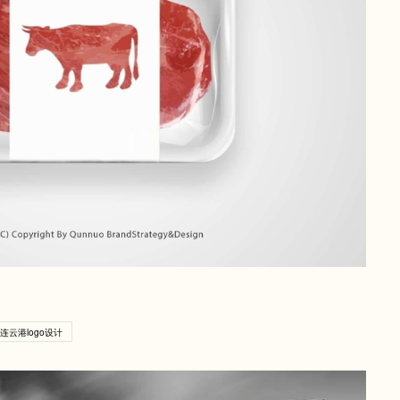
查看案例
查看案例
连云港logo设计