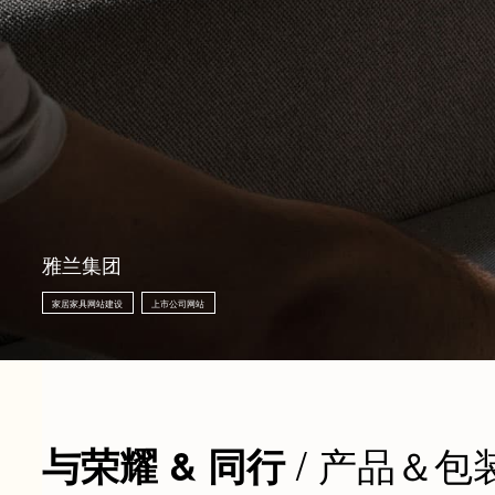
雅兰集团
家居家具网站建设
上市公司网站
/ 产品＆包
与荣耀 & 同行