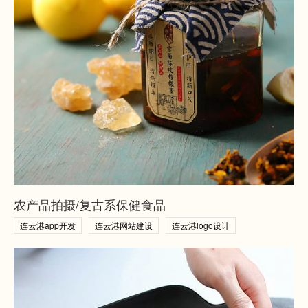
查看案例
查看案例
农产品拍摄/复古系保健食品
连云港app开发
连云港网站建设
连云港logo设计