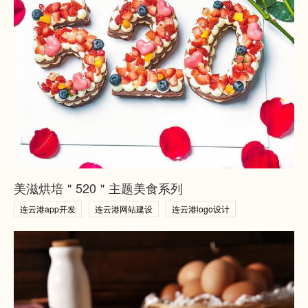
查看案例
查看案例
美滋烘培＂520＂主题美食系列
连云港app开发
连云港网站建设
连云港logo设计