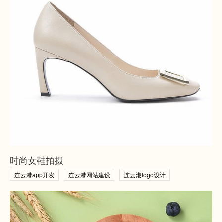
查看案例
查看案例
时尚女鞋拍摄
连云港app开发
连云港网站建设
连云港logo设计