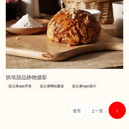
查看案例
查看案例
烘培甜品静物摄影
连云港app开发
连云港网站建设
连云港logo设计
首页
上一页
1